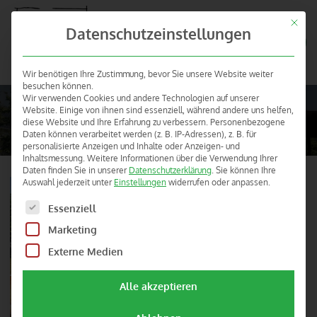
Mit die
BAUERNHOF- UND
Datenschutzeinstellungen
Menü
LANDURLAUB IN
HESSEN
Wir benötigen Ihre Zustimmung, bevor Sie unsere Website weiter
besuchen können.
Hof Münch (Edertal-Kleinern)
Wir verwenden Cookies und andere Technologien auf unserer
Website. Einige von ihnen sind essenziell, während andere uns helfen,
Sie befinden sich hier:
diese Website und Ihre Erfahrung zu verbessern.
Personenbezogene
Familie Münch, Am Bartelsborn 6, 34549 Edertal, Tel. 05623 93 50 54,
Daten können verarbeitet werden (z. B. IP-Adressen), z. B. für
Fax 05623 97 30 47 1
personalisierte Anzeigen und Inhalte oder Anzeigen- und
Inhaltsmessung.
Weitere Informationen über die Verwendung Ihrer
Daten finden Sie in unserer
Datenschutzerklärung
.
Sie können Ihre
Auswahl jederzeit unter
Einstellungen
widerrufen oder anpassen.
Es folgt eine Liste der Service-Gruppen, für die eine Einw
Essenziell
Marketing
Externe Medien
Alle akzeptieren