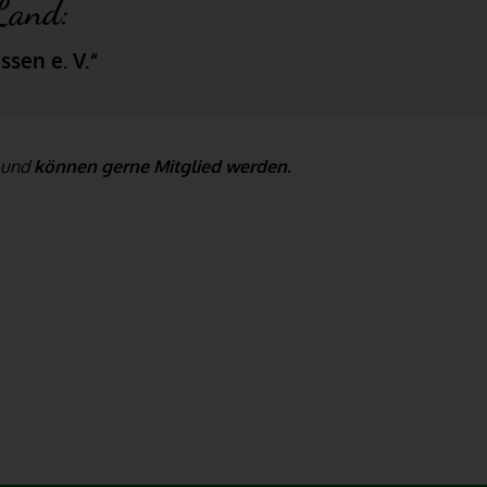
Land:
sen e. V.“
n und
können gerne Mitglied werden.