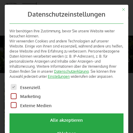
Mit die
BAUERNHOF- UND
Datenschutzeinstellungen
Menü
LANDURLAUB IN
HESSEN
Wir benötigen Ihre Zustimmung, bevor Sie unsere Website weiter
besuchen können.
Hof Carmshausen (Witzenhausen –
Wir verwenden Cookies und andere Technologien auf unserer
Website. Einige von ihnen sind essenziell, während andere uns helfen,
Carmshausen)
diese Website und Ihre Erfahrung zu verbessern.
Personenbezogene
Sie befinden sich hier:
Daten können verarbeitet werden (z. B. IP-Adressen), z. B. für
Familie Hotze-Schäfer, Hof Carmshausen, 37213 Witzenhausen, Tel. 05542
personalisierte Anzeigen und Inhalte oder Anzeigen- und
Inhaltsmessung.
Weitere Informationen über die Verwendung Ihrer
32 14, Fax 05542 68 52
Daten finden Sie in unserer
Datenschutzerklärung
.
Sie können Ihre
Auswahl jederzeit unter
Einstellungen
widerrufen oder anpassen.
Es folgt eine Liste der Service-Gruppen, für die eine Einw
Essenziell
Marketing
Externe Medien
Alle akzeptieren