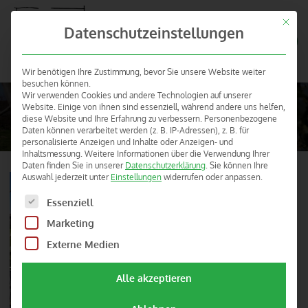
Mit die
BAUERNHOF- UND
Datenschutzeinstellungen
Menü
LANDURLAUB IN
HESSEN
Wir benötigen Ihre Zustimmung, bevor Sie unsere Website weiter
besuchen können.
Ferienhof Kredel (Mossautal – Ober Mossau)
Wir verwenden Cookies und andere Technologien auf unserer
Website. Einige von ihnen sind essenziell, während andere uns helfen,
Sie befinden sich hier:
diese Website und Ihre Erfahrung zu verbessern.
Personenbezogene
Familie Kredel, Hauptstraße 75, 64756 Mossautal - Ober Mossau, Tel.
Daten können verarbeitet werden (z. B. IP-Adressen), z. B. für
06061 24 99, Fax 06061 96 86 47
personalisierte Anzeigen und Inhalte oder Anzeigen- und
Inhaltsmessung.
Weitere Informationen über die Verwendung Ihrer
Daten finden Sie in unserer
Datenschutzerklärung
.
Sie können Ihre
Auswahl jederzeit unter
Einstellungen
widerrufen oder anpassen.
Es folgt eine Liste der Service-Gruppen, für die eine Einw
Essenziell
Marketing
Externe Medien
Alle akzeptieren